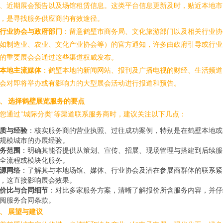
、近期展会预告以及场馆租赁信息。这类平台信息更新及时，贴近本地市
，是寻找服务供应商的有效途径。
行业协会与政府部门
：留意鹤壁市商务局、文化旅游部门以及相关行业协
如制造业、农业、文化产业协会等）的官方通知，许多由政府引导或行业
的重要展会会通过这些渠道权威发布。
本地主流媒体
：鹤壁本地的新闻网站、报刊及广播电视的财经、生活频道
会对即将举办或有影响力的大型展会活动进行报道和预告。
、 选择鹤壁展览服务的要点
您通过“城际分类”等渠道联系服务商时，建议关注以下几点：
质与经验
：核实服务商的营业执照、过往成功案例，特别是在鹤壁本地或
规模城市的办展经验。
务范围
：明确其能否提供从策划、宣传、招展、现场管理与搭建到后续服
全流程或模块化服务。
源网络
：了解其与本地场馆、媒体、行业协会及潜在参展商群体的联系紧
，这直接影响展会效果。
价比与合同细节
：对比多家服务方案，清晰了解报价所含服务内容，并仔
阅服务合同条款。
、 展望与建议