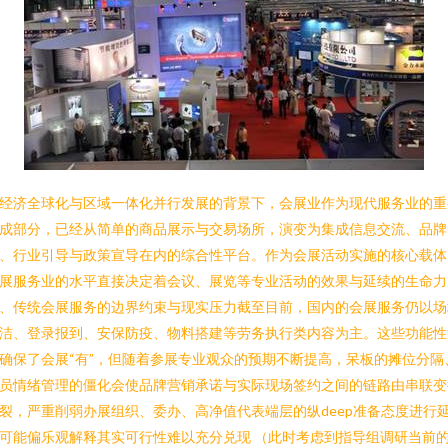
经济全球化与区域一体化并行发展的背景下，会展业作为现代服务业的重
成部分，已经从简单的商品展示与交易场所，演变为集成信息交流、品牌
、行业引导与政策宣导在内的综合性平台。作为会展活动实施的核心载体
展服务业的水平直接决定着会议、展览等专业活动的效果与延续的生命力
、传统会展服务的边界约束与现实压力截至目前，国内的会展服务仍以场
洁、登录报到、安保防疫、物料搭建等劳务执行类内容为主。这些功能性
确保了会展“有”，但随着参展专业观众的预期不断提高，呆板的摊位分隔
员情绪管理的僵化会使品牌营销承诺与实际现场签约之间的链路由串联变
裂，严重削弱办展组织、委办、高净值代表端层的纵deep准备态度进行
可能偏乐观解释其实可行性难以充分兑现 （此时考虑到指导组调研当前