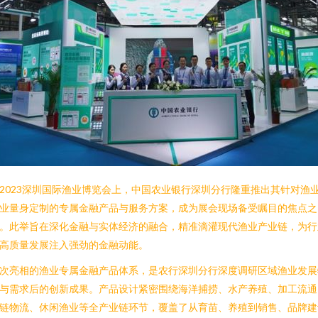
2023深圳国际渔业博览会上，中国农业银行深圳分行隆重推出其针对渔
业量身定制的专属金融产品与服务方案，成为展会现场备受瞩目的焦点之
。此举旨在深化金融与实体经济的融合，精准滴灌现代渔业产业链，为行
高质量发展注入强劲的金融动能。
次亮相的渔业专属金融产品体系，是农行深圳分行深度调研区域渔业发展
与需求后的创新成果。产品设计紧密围绕海洋捕捞、水产养殖、加工流通
链物流、休闲渔业等全产业链环节，覆盖了从育苗、养殖到销售、品牌建