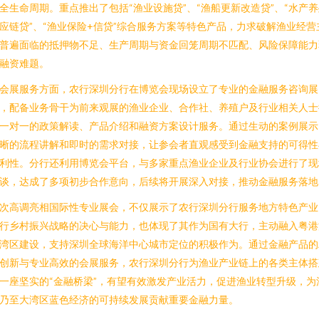
全生命周期。重点推出了包括“渔业设施贷”、“渔船更新改造贷”、“水产
应链贷”、“渔业保险+信贷”综合服务方案等特色产品，力求破解渔业经营
普遍面临的抵押物不足、生产周期与资金回笼周期不匹配、风险保障能力
融资难题。
会展服务方面，农行深圳分行在博览会现场设立了专业的金融服务咨询展
，配备业务骨干为前来观展的渔业企业、合作社、养殖户及行业相关人士
一对一的政策解读、产品介绍和融资方案设计服务。通过生动的案例展示
晰的流程讲解和即时的需求对接，让参会者直观感受到金融支持的可得性
利性。分行还利用博览会平台，与多家重点渔业企业及行业协会进行了现
谈，达成了多项初步合作意向，后续将开展深入对接，推动金融服务落地
次高调亮相国际性专业展会，不仅展示了农行深圳分行服务地方特色产业
行乡村振兴战略的决心与能力，也体现了其作为国有大行，主动融入粤港
湾区建设，支持深圳全球海洋中心城市定位的积极作为。通过金融产品的
创新与专业高效的会展服务，农行深圳分行为渔业产业链上的各类主体搭
一座坚实的“金融桥梁”，有望有效激发产业活力，促进渔业转型升级，为
乃至大湾区蓝色经济的可持续发展贡献重要金融力量。